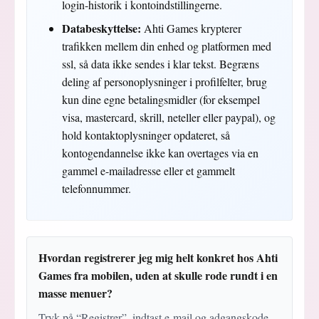
login-historik i kontoindstillingerne.
Databeskyttelse:
Ahti Games krypterer
trafikken mellem din enhed og platformen med
ssl, så data ikke sendes i klar tekst. Begræns
deling af personoplysninger i profilfelter, brug
kun dine egne betalingsmidler (for eksempel
visa, mastercard, skrill, neteller eller paypal), og
hold kontaktoplysninger opdateret, så
kontogendannelse ikke kan overtages via en
gammel e-mailadresse eller et gammelt
telefonnummer.
Hvordan registrerer jeg mig helt konkret hos Ahti
Games fra mobilen, uden at skulle rode rundt i en
masse menuer?
Tryk på “Registrer”, indtast e-mail og adgangskode,