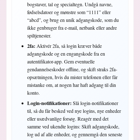
bogstaver, tal og specialtegn. Undgå navne,
fødselsdatoer og mønstre som “1111” eller
“abcd”, og brug en unik adgangskode, som du
ikke genbruger fra e-mail, netbank eller andre
spiltjenester.
2fa:
Aktivér 2fa, så login kræver både
adgangskode og en engangskode fra en
autentifikator-app. Gem eventuelle
gendannelseskoder offline, og skift straks 2fa-
opsætningen, hvis du mister telefonen eller får
mistanke om, at nogen har haft adgang til din
konto.
Login-notifikationer:
Slå login-notifikationer
til, så du får besked ved nye logins, nye enheder
eller usædvanlige forsøg. Reagér med det
samme ved ukendte logins: Skift adgangskode,
log ud af alle enheder, og gennemgå den seneste