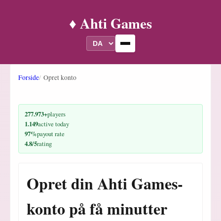
♦️ Ahti Games
Forside
Opret konto
277.973+
players
1.149
active today
97%
payout rate
4.8/5
rating
Opret din Ahti Games-
konto på få minutter