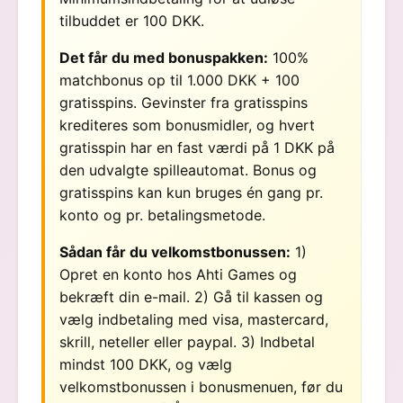
tilbuddet er 100 DKK.
Det får du med bonuspakken:
100%
matchbonus op til 1.000 DKK + 100
gratisspins. Gevinster fra gratisspins
krediteres som bonusmidler, og hvert
gratisspin har en fast værdi på 1 DKK på
den udvalgte spilleautomat. Bonus og
gratisspins kan kun bruges én gang pr.
konto og pr. betalingsmetode.
Sådan får du velkomstbonussen:
1)
Opret en konto hos Ahti Games og
bekræft din e-mail. 2) Gå til kassen og
vælg indbetaling med visa, mastercard,
skrill, neteller eller paypal. 3) Indbetal
mindst 100 DKK, og vælg
velkomstbonussen i bonusmenuen, før du