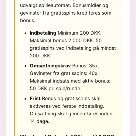
udvalgt spilleautomat. Bonusmidler og
gevinster fra gratisspins krediteres som
bonus.
Indbetaling
Minimum 200 DKK.
Maksimal bonus 2.000 DKK. 50
gratisspins ved indbetaling på mindst
200 DKK.
Omsætningskrav
Bonus: 35x.
Gevinster fra gratisspins: 40x.
Maksimal indsats med aktiv bonus:
50 DKK pr. spin/runde.
Frist
Bonus og gratisspins skal
aktiveres ved første indbetaling.
Omsætning skal gennemføres inden
14 dage.