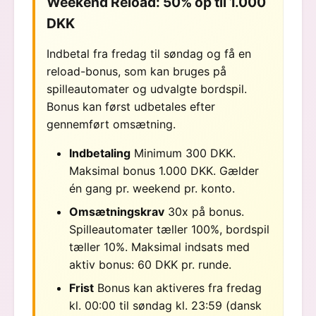
Weekend Reload: 50% op til 1.000
DKK
Indbetal fra fredag til søndag og få en
reload-bonus, som kan bruges på
spilleautomater og udvalgte bordspil.
Bonus kan først udbetales efter
gennemført omsætning.
Indbetaling
Minimum 300 DKK.
Maksimal bonus 1.000 DKK. Gælder
én gang pr. weekend pr. konto.
Omsætningskrav
30x på bonus.
Spilleautomater tæller 100%, bordspil
tæller 10%. Maksimal indsats med
aktiv bonus: 60 DKK pr. runde.
Frist
Bonus kan aktiveres fra fredag
kl. 00:00 til søndag kl. 23:59 (dansk