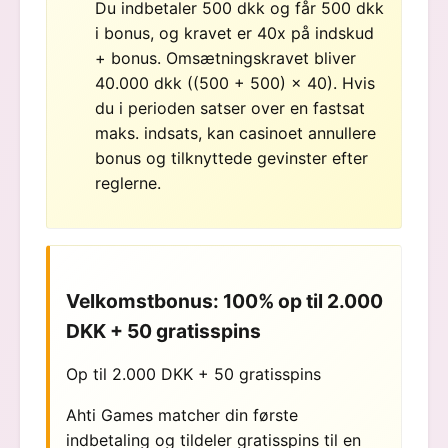
Du indbetaler 500 dkk og får 500 dkk
i bonus, og kravet er 40x på indskud
+ bonus. Omsætningskravet bliver
40.000 dkk ((500 + 500) × 40). Hvis
du i perioden satser over en fastsat
maks. indsats, kan casinoet annullere
bonus og tilknyttede gevinster efter
reglerne.
Velkomstbonus: 100% op til 2.000
DKK + 50 gratisspins
Op til 2.000 DKK + 50 gratisspins
Ahti Games matcher din første
indbetaling og tildeler gratisspins til en