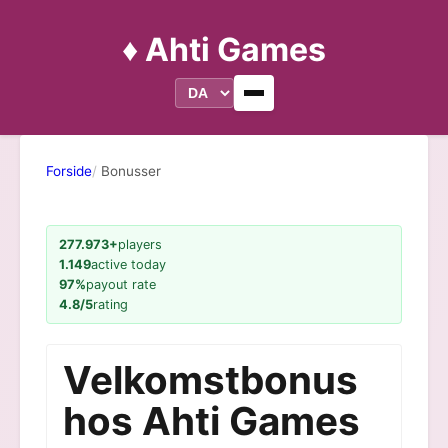
♦️ Ahti Games
Forside
Bonusser
277.973+
players
1.149
active today
97%
payout rate
4.8/5
rating
Velkomstbonus
hos Ahti Games