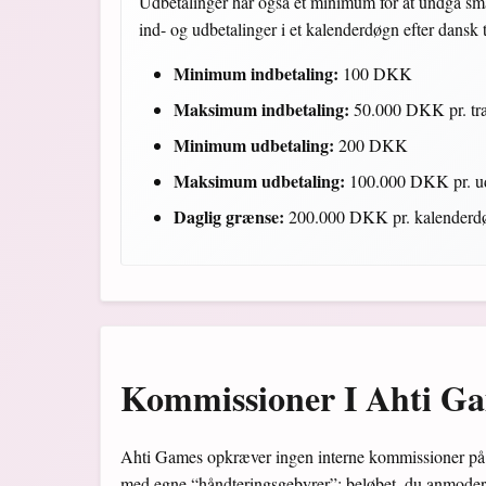
Udbetalinger har også et minimum for at undgå små 
ind- og udbetalinger i et kalenderdøgn efter dansk t
Minimum indbetaling:
100 DKK
Maksimum indbetaling:
50.000 DKK pr. tra
Minimum udbetaling:
200 DKK
Maksimum udbetaling:
100.000 DKK pr. ud
Daglig grænse:
200.000 DKK pr. kalenderdø
Kommissioner I Ahti G
Ahti Games opkræver ingen interne kommissioner på in
med egne “håndteringsgebyrer”; beløbet, du anmoder o