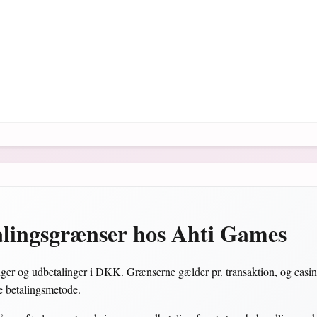
alingsgrænser hos Ahti Games
ger og udbetalinger i DKK. Grænserne gælder pr. transaktion, og casinoe
e betalingsmetode.