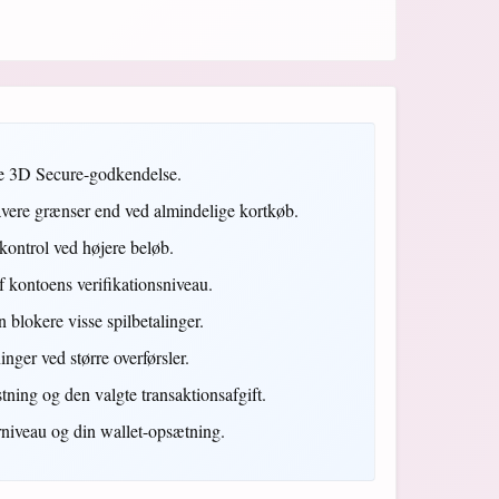
e 3D Secure-godkendelse.
avere grænser end ved almindelige kortkøb.
kontrol ved højere beløb.
 kontoens verifikationsniveau.
lokere visse spilbetalinger.
ger ved større overførsler.
ning og den valgte transaktionsafgift.
rniveau og din wallet-opsætning.