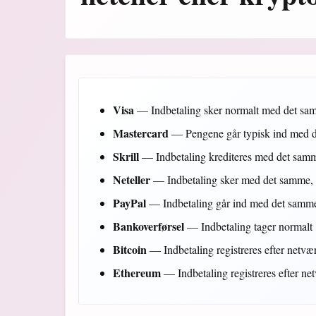
Visa
— Indbetaling sker normalt med det sa
Mastercard
— Pengene går typisk ind med det
Skrill
— Indbetaling krediteres med det samme,
Neteller
— Indbetaling sker med det samme, og
PayPal
— Indbetaling går ind med det samme,
Bankoverførsel
— Indbetaling tager normalt 
Bitcoin
— Indbetaling registreres efter netvæ
Ethereum
— Indbetaling registreres efter ne