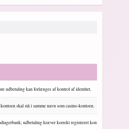
te udbetaling kan forlænges af kontrol af identitet.
; kontoen skal stå i samme navn som casino-kontoen.
dtagerbank; udbetaling kræver korrekt registreret kontonummer.