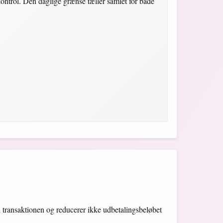
ontrol. Den daglige grænse tæller samlet for både
 transaktionen og reducerer ikke udbetalingsbeløbet