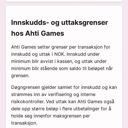
Innskudds- og uttaksgrenser
hos Ahti Games
Ahti Games setter grenser per transaksjon for
innskudd og uttak i NOK. Innskudd under
minimum blir avvist i kassen, og uttak under
minimum blir stående som saldo til beløpet når
grensen.
Døgngrensen gjelder samlet for innskudd og kan
strammes inn av verifisering og interne
risikokontroller. Ved uttak kan Ahti Games også
dele opp større beløp i flere utbetalinger for å
holde seg innenfor maksgrensen per
transaksjon.