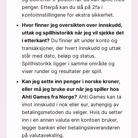
penger. Etterpå kan du slå på 2fa i
kontoinnstillingene for ekstra sikkerhet.
Hvor finner jeg oversikten over innskudd,
uttak og spillhistorikk når jeg vil sjekke det
i etterkant?
Du finner alt under konto og
transaksjoner, der hvert innskudd og uttak
står med dato, beløp og status.
Spillhistorikk ligger i samme område og
viser runder og resultater per spill.
Kan jeg sette inn penger i norske kroner,
eller må jeg bruke eur når jeg spiller hos
Ahti Games fra Norge?
Ahti Games kan ta
imot innskudd i nok eller eur, avhengig av
betalingsmetoden du velger. Hvis du setter
inn i en annen valuta enn kontoen bruker,
legger banken eller betalingsleverandøren
på valutaveksling.