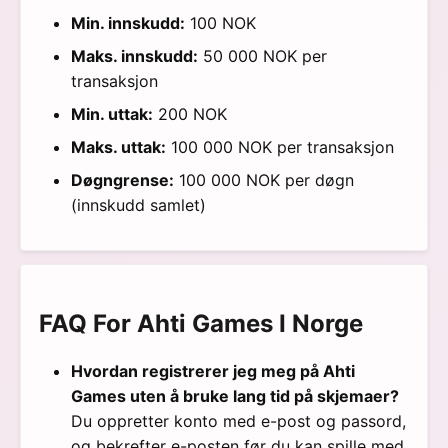
Min. innskudd:
100 NOK
Maks. innskudd:
50 000 NOK per
transaksjon
Min. uttak:
200 NOK
Maks. uttak:
100 000 NOK per transaksjon
Døgngrense:
100 000 NOK per døgn
(innskudd samlet)
FAQ For Ahti Games I Norge
Hvordan registrerer jeg meg på Ahti
Games uten å bruke lang tid på skjemaer?
Du oppretter konto med e-post og passord,
og bekrefter e-posten før du kan spille med