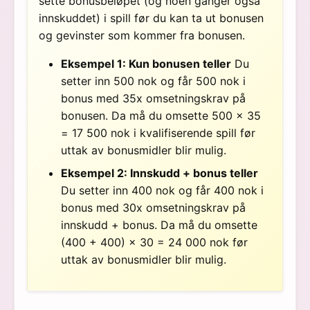
sette bonusbeløpet (og noen ganger også
innskuddet) i spill før du kan ta ut bonusen
og gevinster som kommer fra bonusen.
Eksempel 1: Kun bonusen teller
Du
setter inn 500 nok og får 500 nok i
bonus med 35x omsetningskrav på
bonusen. Da må du omsette 500 × 35
= 17 500 nok i kvalifiserende spill før
uttak av bonusmidler blir mulig.
Eksempel 2: Innskudd + bonus teller
Du setter inn 400 nok og får 400 nok i
bonus med 30x omsetningskrav på
innskudd + bonus. Da må du omsette
(400 + 400) × 30 = 24 000 nok før
uttak av bonusmidler blir mulig.