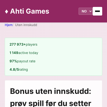
♦️ Ahti Games
Hjem
Uten innskudd
277 973+
players
1 149
active today
97%
payout rate
4.8/5
rating
Bonus uten innskudd:
prøv spill før du setter