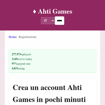
♦️ Ahti Games
Home
Registrazione
277.973+
players
1149
active today
97%
payout rate
4.8/5
rating
Crea un account Ahti
Games in pochi minuti