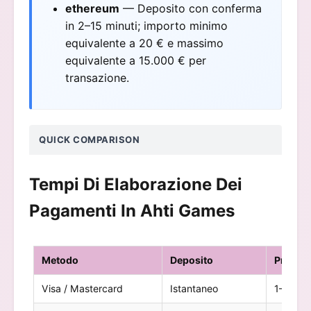
ethereum
— Deposito con conferma
in 2–15 minuti; importo minimo
equivalente a 20 € e massimo
equivalente a 15.000 € per
transazione.
QUICK COMPARISON
Tempi Di Elaborazione Dei
Pagamenti In Ahti Games
Metodo
Deposito
Preliev
Visa / Mastercard
Istantaneo
1–3 gior