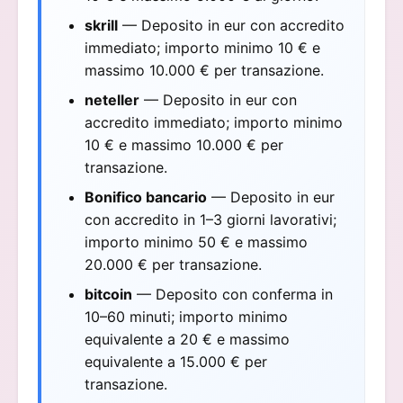
skrill
— Deposito in eur con accredito
immediato; importo minimo 10 € e
massimo 10.000 € per transazione.
neteller
— Deposito in eur con
accredito immediato; importo minimo
10 € e massimo 10.000 € per
transazione.
Bonifico bancario
— Deposito in eur
con accredito in 1–3 giorni lavorativi;
importo minimo 50 € e massimo
20.000 € per transazione.
bitcoin
— Deposito con conferma in
10–60 minuti; importo minimo
equivalente a 20 € e massimo
equivalente a 15.000 € per
transazione.