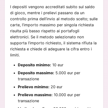
I depositi vengono accreditati subito sul saldo
di gioco, mentre i prelievi passano da un
controllo prima dell’invio al metodo scelto; sulle
carte, l’importo massimo per singola richiesta
risulta più basso rispetto ai portafogli
elettronici. Se il metodo selezionato non
supporta l’importo richiesto, il sistema rifiuta la
richiesta e chiede di adeguare la cifra entro i
limiti.
Deposito minimo:
10 eur
Deposito massimo:
5.000 eur per
transazione
Prelievo minimo:
20 eur
Prelievo massimo:
10.000 eur per
transazione