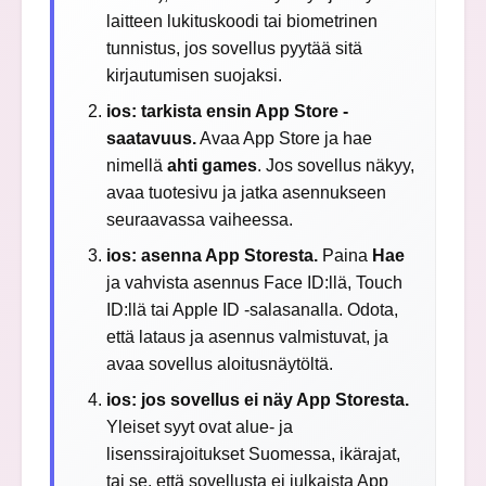
laitteen lukituskoodi tai biometrinen
tunnistus, jos sovellus pyytää sitä
kirjautumisen suojaksi.
ios: tarkista ensin App Store -
saatavuus.
Avaa App Store ja hae
nimellä
ahti games
. Jos sovellus näkyy,
avaa tuotesivu ja jatka asennukseen
seuraavassa vaiheessa.
ios: asenna App Storesta.
Paina
Hae
ja vahvista asennus Face ID:llä, Touch
ID:llä tai Apple ID -salasanalla. Odota,
että lataus ja asennus valmistuvat, ja
avaa sovellus aloitusnäytöltä.
ios: jos sovellus ei näy App Storesta.
Yleiset syyt ovat alue- ja
lisenssirajoitukset Suomessa, ikärajat,
tai se, että sovellusta ei julkaista App