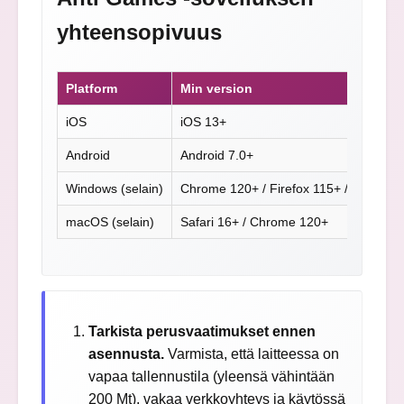
yhteensopivuus
Platform
Min version
iOS
iOS 13+
Android
Android 7.0+
Windows (selain)
Chrome 120+ / Firefox 115+ / Edge 12
macOS (selain)
Safari 16+ / Chrome 120+
Tarkista perusvaatimukset ennen
asennusta.
Varmista, että laitteessa on
vapaa tallennustila (yleensä vähintään
200 Mt), vakaa verkkoyhteys ja käytössä