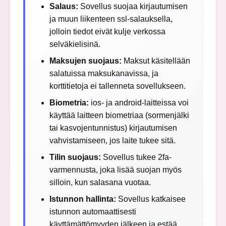
Salaus:
Sovellus suojaa kirjautumisen
ja muun liikenteen ssl-salauksella,
jolloin tiedot eivät kulje verkossa
selväkielisinä.
Maksujen suojaus:
Maksut käsitellään
salatuissa maksukanavissa, ja
korttitietoja ei tallenneta sovellukseen.
Biometria:
ios- ja android-laitteissa voi
käyttää laitteen biometriaa (sormenjälki
tai kasvojentunnistus) kirjautumisen
vahvistamiseen, jos laite tukee sitä.
Tilin suojaus:
Sovellus tukee 2fa-
varmennusta, joka lisää suojan myös
silloin, kun salasana vuotaa.
Istunnon hallinta:
Sovellus katkaisee
istunnon automaattisesti
käyttämättömyyden jälkeen ja estää