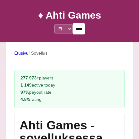
♦️ Ahti Games
Etusivu
Sovellus
277 973+
players
1 149
active today
97%
payout rate
4.8/5
rating
Ahti Games -
sovelluksessa