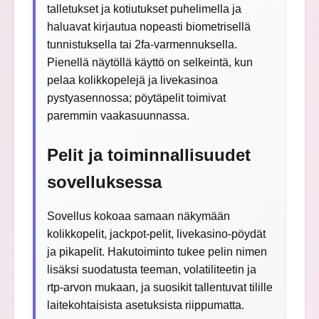
talletukset ja kotiutukset puhelimella ja
haluavat kirjautua nopeasti biometrisellä
tunnistuksella tai 2fa-varmennuksella.
Pienellä näytöllä käyttö on selkeintä, kun
pelaa kolikkopelejä ja livekasinoa
pystyasennossa; pöytäpelit toimivat
paremmin vaakasuunnassa.
Pelit ja toiminnallisuudet
sovelluksessa
Sovellus kokoaa samaan näkymään
kolikkopelit, jackpot-pelit, livekasino-pöydät
ja pikapelit. Hakutoiminto tukee pelin nimen
lisäksi suodatusta teeman, volatiliteetin ja
rtp-arvon mukaan, ja suosikit tallentuvat tilille
laitekohtaisista asetuksista riippumatta.