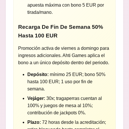
apuesta máxima con bono 5 EUR por
tirada/mano.
Recarga De Fin De Semana 50%
Hasta 100 EUR
Promoción activa de viernes a domingo para
ingresos adicionales. Ahti Games aplica el
bono a un único depósito dentro del periodo.
Depósito:
mínimo 25 EUR; bono 50%
hasta 100 EUR; 1 uso por fin de
semana.
Vejáger:
30x; tragaperras cuentan al
100% y juegos de mesa al 10%;
contribución de jackpots 0%.
Plazo:
72 horas desde la acreditación;