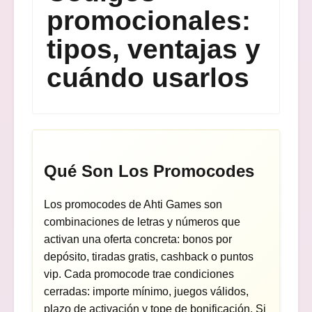
promocionales:
tipos, ventajas y
cuándo usarlos
Qué Son Los Promocodes
Los promocodes de Ahti Games son
combinaciones de letras y números que
activan una oferta concreta: bonos por
depósito, tiradas gratis, cashback o puntos
vip. Cada promocode trae condiciones
cerradas: importe mínimo, juegos válidos,
plazo de activación y tope de bonificación. Si