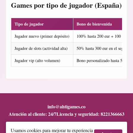
Games por tipo de jugador (España)
Tipo de jugador
Bono de bienvenida
Jugador nuevo (primer depósito)
100% hasta 200 eur + 100 tiradas
Jugador de slots (actividad alta)
50% hasta 300 eur en el segundo d
Jugador vip (alto volumen)
Bono personalizado hasta 500 eur 
info@ahtigames.co
Atención al cliente: 24/7
Licencia y seguridad: 8221366663
Juega con responsabilidad. Solo para mayores de 18 años.
Usamos cookies para mejorar tu experiencia