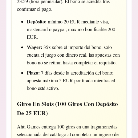
23:59 (hora peninsular). El bono se acredita tras
confirmar el pago.
Depósito:
mínimo 20 EUR mediante visa,
mastercard o paypal; máximo bonificable 200
EUR.
Wager:
35x sobre el importe del bono; solo
cuenta el juego con dinero real, las apuestas con
bono no se retiran hasta completar el requisito.
Plazo:
7 días desde la acreditación del bono;
apuesta máxima 5 EUR por tirada mientras el
bono esté activo.
Giros En Slots (100 Giros Con Depósito
De 25 EUR)
Ahti Games entrega 100 giros en una tragamonedas
seleccionada del catálogo al completar un ingreso de