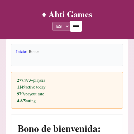
♦️ Ahti Games
Inicio
Bonos
277.973+
players
1149
active today
97%
payout rate
4.8/5
rating
Bono de bienvenida: