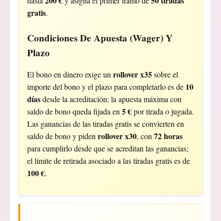
200 €
50 tiradas
hasta
y asigna el primer tramo de
gratis
.
Condiciones De Apuesta (Wager) Y
Plazo
rollover x35
El bono en dinero exige un
sobre el
10
importe del bono y el plazo para completarlo es de
días
desde la acreditación; la apuesta máxima con
5 €
saldo de bono queda fijada en
por tirada o jugada.
Las ganancias de las tiradas gratis se convierten en
rollover x30
72 horas
saldo de bono y piden
, con
para cumplirlo desde que se acreditan las ganancias;
el límite de retirada asociado a las tiradas gratis es de
100 €
.