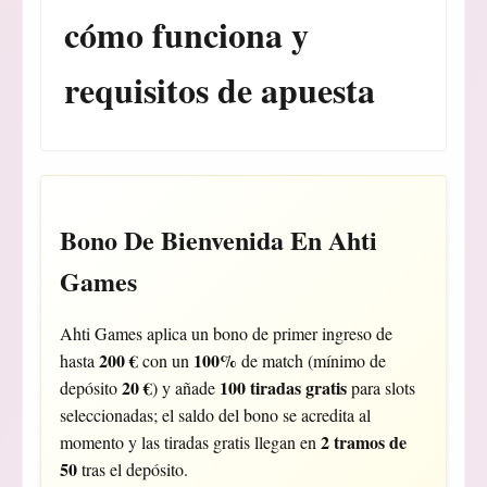
cómo funciona y
requisitos de apuesta
Bono De Bienvenida En Ahti
Games
Ahti Games aplica un bono de primer ingreso de
200 €
100%
hasta
con un
de match (mínimo de
20 €
100 tiradas gratis
depósito
) y añade
para slots
seleccionadas; el saldo del bono se acredita al
2 tramos de
momento y las tiradas gratis llegan en
50
tras el depósito.