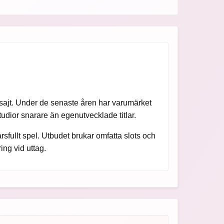
 sajt. Under de senaste åren har varumärket
udior snarare än egenutvecklade titlar.
sfullt spel. Utbudet brukar omfatta slots och
ing vid uttag.