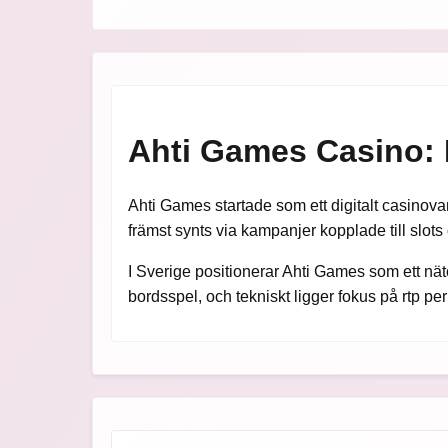
Ahti Games Casino: 
Ahti Games startade som ett digitalt casinov
främst synts via kampanjer kopplade till slot
I Sverige positionerar Ahti Games som ett nät
bordsspel, och tekniskt ligger fokus på rtp per