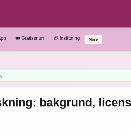
App
🎟️ Gratissnurr
💳 Insättning
More
ng
kning: bakgrund, licens