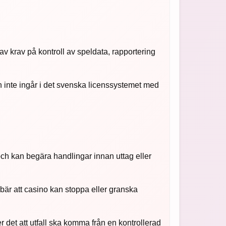
v krav på kontroll av speldata, rapportering
n inte ingår i det svenska licenssystemet med
och kan begära handlingar innan uttag eller
är att casino kan stoppa eller granska
 det att utfall ska komma från en kontrollerad