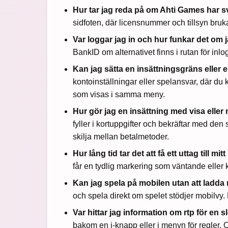
Hur tar jag reda på om Ahti Games har s
sidfoten, där licensnummer och tillsyn bruka
Var loggar jag in och hur funkar det om j
BankID om alternativet finns i rutan för in
Kan jag sätta en insättningsgräns eller e
kontoinställningar eller spelansvar, där du 
som visas i samma meny.
Hur gör jag en insättning med visa eller
fyller i kortuppgifter och bekräftar med de
skilja mellan betalmetoder.
Hur lång tid tar det att få ett uttag till mi
får en tydlig markering som väntande eller 
Kan jag spela på mobilen utan att ladda
och spela direkt om spelet stödjer mobilvy
Var hittar jag information om rtp för en 
bakom en i-knapp eller i menyn för regler. O