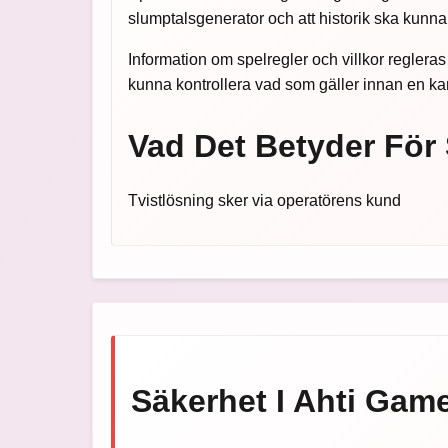
slumptalsgenerator och att historik ska kunna f
Information om spelregler och villkor reglera
kunna kontrollera vad som gäller innan en k
Vad Det Betyder För 
Tvistlösning sker via operatörens kund
Säkerhet I Ahti Gam