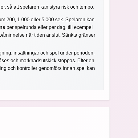
r, så att spelaren kan styra risk och tempo.
 200, 1 000 eller 5 000 sek. Spelaren kan
äns
per spelrunda eller per dag, till exempel
 påminnelse när tiden är slut. Sänkta gränser
ning, insättningar och spel under perioden.
låses och marknadsutskick stoppas. Efter en
ring och kontroller genomförs innan spel kan