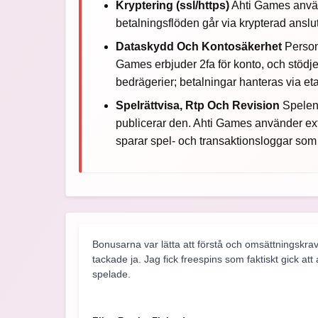
Kryptering (ssl/https)
Ahti Games använd
betalningsflöden går via krypterad anslut
Dataskydd Och Kontosäkerhet
Personu
Games erbjuder 2fa för konto, och stödje
bedrägerier; betalningar hanteras via eta
Spelrättvisa, Rtp Och Revision
Spelen 
publicerar den. Ahti Games använder ext
sparar spel- och transaktionsloggar som gå
Bonusarna var lätta att förstå och omsättningskrave
tackade ja. Jag fick freespins som faktiskt gick at
spelade.