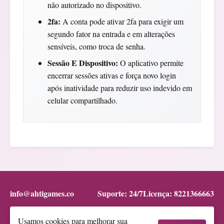
não autorizado no dispositivo.
2fa:
A conta pode ativar 2fa para exigir um
segundo fator na entrada e em alterações
sensíveis, como troca de senha.
Sessão E Dispositivo:
O aplicativo permite
encerrar sessões ativas e força novo login
após inatividade para reduzir uso indevido em
celular compartilhado.
info@ahtigames.co
Suporte: 24/7
Licença: 8221366663
Jogue com responsabilidade. Proibido para menores de 18 anos.
Usamos cookies para melhorar sua