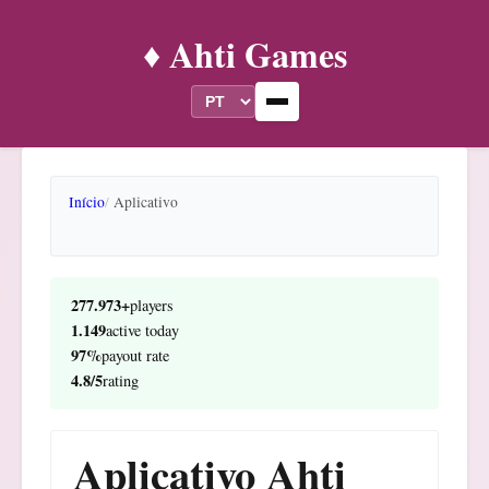
♦️ Ahti Games
Início
Aplicativo
277.973+
players
1.149
active today
97%
payout rate
4.8/5
rating
Aplicativo Ahti