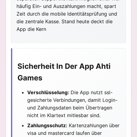
häufig Ein- und Auszahlungen macht, spart
Zeit durch die mobile Identitätsprüfung und
die zentrale Kasse. Stand heute deckt die
App die Kern
Sicherheit In Der App Ahti
Games
Verschlüsselung:
Die App nutzt ssl-
gesicherte Verbindungen, damit Login-
und Zahlungsdaten beim Übertragen
nicht im Klartext mitlesbar sind.
Zahlungsschutz:
Kartenzahlungen über
visa und mastercard laufen über