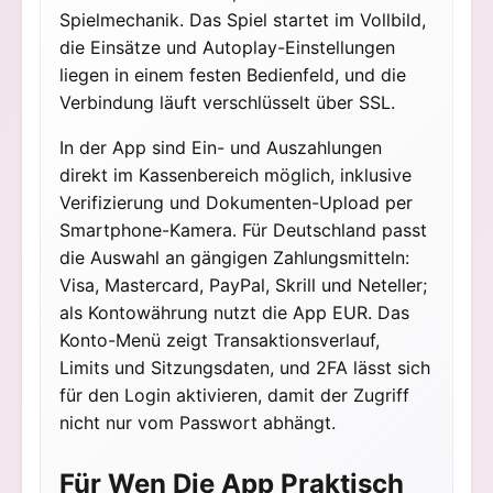
Spielmechanik. Das Spiel startet im Vollbild,
die Einsätze und Autoplay-Einstellungen
liegen in einem festen Bedienfeld, und die
Verbindung läuft verschlüsselt über SSL.
In der App sind Ein- und Auszahlungen
direkt im Kassenbereich möglich, inklusive
Verifizierung und Dokumenten-Upload per
Smartphone-Kamera. Für Deutschland passt
die Auswahl an gängigen Zahlungsmitteln:
Visa, Mastercard, PayPal, Skrill und Neteller;
als Kontowährung nutzt die App EUR. Das
Konto-Menü zeigt Transaktionsverlauf,
Limits und Sitzungsdaten, und 2FA lässt sich
für den Login aktivieren, damit der Zugriff
nicht nur vom Passwort abhängt.
Für Wen Die App Praktisch