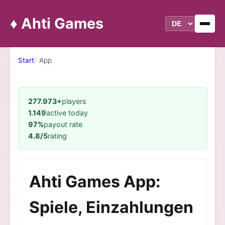
♦️ Ahti Games
Start
App
277.973+
players
1.149
active today
97%
payout rate
4.8/5
rating
Ahti Games App:
Spiele, Einzahlungen