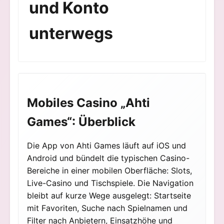
und Konto
unterwegs
Mobiles Casino „Ahti
Games“: Überblick
Die App von Ahti Games läuft auf iOS und
Android und bündelt die typischen Casino-
Bereiche in einer mobilen Oberfläche: Slots,
Live-Casino und Tischspiele. Die Navigation
bleibt auf kurze Wege ausgelegt: Startseite
mit Favoriten, Suche nach Spielnamen und
Filter nach Anbietern, Einsatzhöhe und