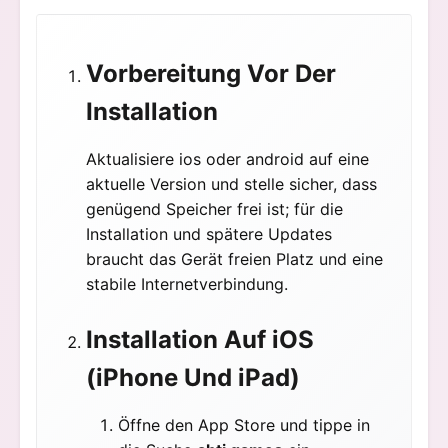
Vorbereitung Vor Der
Installation
Aktualisiere ios oder android auf eine
aktuelle Version und stelle sicher, dass
genügend Speicher frei ist; für die
Installation und spätere Updates
braucht das Gerät freien Platz und eine
stabile Internetverbindung.
Installation Auf iOS
(iPhone Und iPad)
Öffne den App Store und tippe in